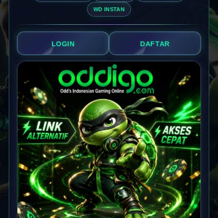
WD INSTAN
LOGIN
DAFTAR